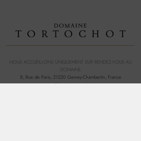
NOUS ACCUEILLONS UNIQUEMENT SUR RENDEZ-VOUS AU
DOMAINE
8, Rue de Paris, 21220 Gevrey-Chambertin, France
contact@domainetortochot.com
+33(0)3 80 34 11 34
POLITIQUE DE CONFIDENTIALITÉ
MENTIONS LÉGALES
CRÉATION : TYMÉO
L’abus d’alcool est dangereux pour la santé. A consommer avec
modération.