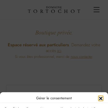
Boutique privée.
Espace réservé aux particuliers
. Demandez votre
accès
ici
.
Si vous êtes professionnel, merci de
nous contacter
.
Obligatoire
Obligatoire
Identifiant ou e-mail
*
Mot de passe
*
Gérer le consentement