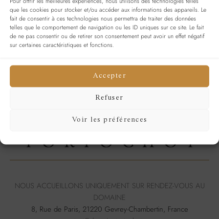
Pour offrir les meilleures expériences, nous utilisons des technologies telles
que les cookies pour stocker et/ou accéder aux informations des appareils. Le
Se souvenir de moi
SE CONNECTER
fait de consentir à ces technologies nous permettra de traiter des données
telles que le comportement de navigation ou les ID uniques sur ce site. Le fait
Mot de passe perdu ?
de ne pas consentir ou de retirer son consentement peut avoir un effet négatif
sur certaines caractéristiques et fonctions.
Accepter
Refuser
Voir les préférences
NOUS ACCUEILLONS UNIQUEMENT SUR RENDEZ-VOUS AU
DOMAINE
8, Rue de Paris, 21220 Gevrey-Chambertin, France