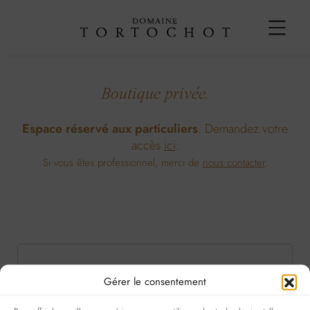
Boutique privée.
Espace réservé aux particuliers
. Demandez votre
accès
ici
.
Si vous êtes professionnel, merci de
nous contacter
.
Obligatoire
Obligatoire
Identifiant ou e-mail
*
Mot de passe
*
Gérer le consentement