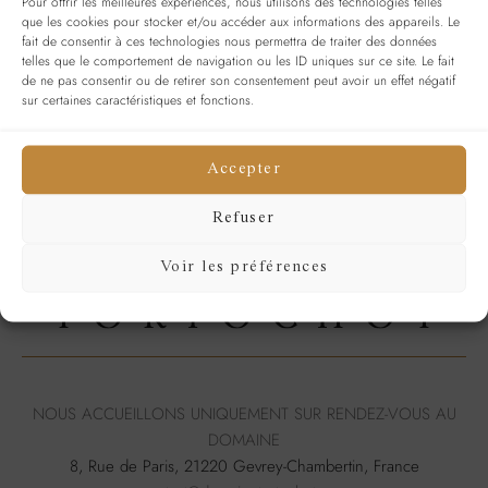
Pour offrir les meilleures expériences, nous utilisons des technologies telles
que les cookies pour stocker et/ou accéder aux informations des appareils. Le
Se souvenir de moi
SE CONNECTER
fait de consentir à ces technologies nous permettra de traiter des données
telles que le comportement de navigation ou les ID uniques sur ce site. Le fait
Mot de passe perdu ?
de ne pas consentir ou de retirer son consentement peut avoir un effet négatif
sur certaines caractéristiques et fonctions.
Accepter
Refuser
Voir les préférences
NOUS ACCUEILLONS UNIQUEMENT SUR RENDEZ-VOUS AU
DOMAINE
8, Rue de Paris, 21220 Gevrey-Chambertin, France