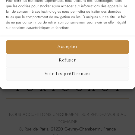
Pour offrir les meilleures expériences, nous utilisons des technologies telles
que les cookies pour stocker et/ou accéder aux informations des appareils. Le
Se souvenir de moi
SE CONNECTER
fait de consentir à ces technologies nous permettra de traiter des données
telles que le comportement de navigation ou les ID uniques sur ce site. Le fait
Mot de passe perdu ?
de ne pas consentir ou de retirer son consentement peut avoir un effet négatif
sur certaines caractéristiques et fonctions.
Accepter
Refuser
Voir les préférences
NOUS ACCUEILLONS UNIQUEMENT SUR RENDEZ-VOUS AU
DOMAINE
8, Rue de Paris, 21220 Gevrey-Chambertin, France