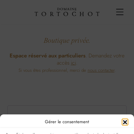
Boutique privée.
Espace réservé aux particuliers
. Demandez votre
accès
ici
.
Si vous êtes professionnel, merci de
nous contacter
.
Obligatoire
Obligatoire
Identifiant ou e-mail
*
Mot de passe
*
Gérer le consentement