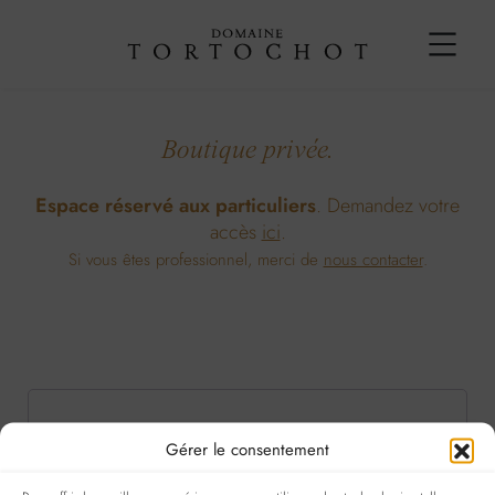
Boutique privée.
Espace réservé aux particuliers
. Demandez votre
accès
ici
.
Si vous êtes professionnel, merci de
nous contacter
.
Obligatoire
Obligatoire
Identifiant ou e-mail
*
Mot de passe
*
Gérer le consentement