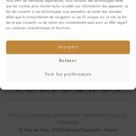
Pour offrir les meilleures expériences, nous utilisons des technologies telles
que les cookies pour stocker et/ou accéder aux informations des appareils. Le
Se souvenir de moi
SE CONNECTER
fait de consentir à ces technologies nous permettra de traiter des données
telles que le comportement de navigation ou les ID uniques sur ce site. Le fait
Mot de passe perdu ?
de ne pas consentir ou de retirer son consentement peut avoir un effet négatif
sur certaines caractéristiques et fonctions.
Accepter
Refuser
Voir les préférences
NOUS ACCUEILLONS UNIQUEMENT SUR RENDEZ-VOUS AU
DOMAINE
8, Rue de Paris, 21220 Gevrey-Chambertin, France